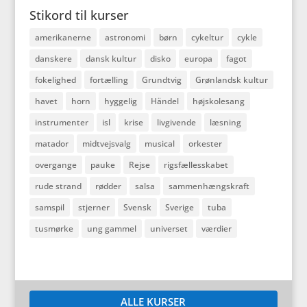
Stikord til kurser
amerikanerne
astronomi
børn
cykeltur
cykle
danskere
dansk kultur
disko
europa
fagot
fokelighed
fortælling
Grundtvig
Grønlandsk kultur
havet
horn
hyggelig
Händel
højskolesang
instrumenter
isl
krise
livgivende
læsning
matador
midtvejsvalg
musical
orkester
overgange
pauke
Rejse
rigsfællesskabet
rude strand
rødder
salsa
sammenhængskraft
samspil
stjerner
Svensk
Sverige
tuba
tusmørke
ung gammel
universet
værdier
ALLE KURSER