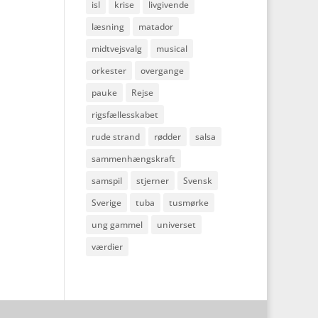
isl
krise
livgivende
læsning
matador
midtvejsvalg
musical
orkester
overgange
pauke
Rejse
rigsfællesskabet
rude strand
rødder
salsa
sammenhængskraft
samspil
stjerner
Svensk
Sverige
tuba
tusmørke
ung gammel
universet
værdier