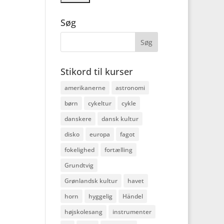
Søg
Stikord til kurser
amerikanerne
astronomi
børn
cykeltur
cykle
danskere
dansk kultur
disko
europa
fagot
fokelighed
fortælling
Grundtvig
Grønlandsk kultur
havet
horn
hyggelig
Händel
højskolesang
instrumenter