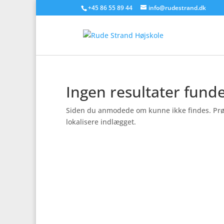
+45 86 55 89 44
info@rudestrand.dk
Ingen resultater fund
Siden du anmodede om kunne ikke findes. Prøv a
lokalisere indlægget.