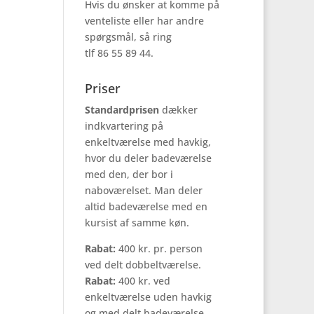
Hvis du ønsker at komme på
venteliste eller har andre
spørgsmål, så ring
tlf 86 55 89 44.
Priser
Standardprisen
dækker
indkvartering på
enkeltværelse med havkig,
hvor du deler badeværelse
med den, der bor i
naboværelset. Man deler
altid badeværelse med en
kursist af samme køn.
Rabat:
400 kr. pr. person
ved delt dobbeltværelse.
Rabat:
400 kr. ved
enkeltværelse uden havkig
og med delt badeværelse.