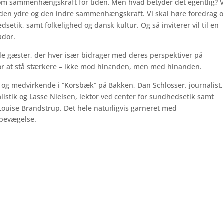
m sammenhængskraft for tiden. Men hvad betyder det egentlig? V
åde den ydre og den indre sammenhængskraft. Vi skal høre foredrag 
etik, samt folkelighed og dansk kultur. Og så inviterer vil til en
ador.
nde gæster, der hver især bidrager med deres perspektiver på
for at stå stærkere – ikke mod hinanden, men med hinanden.
er og medvirkende i ”Korsbæk” på Bakken, Dan Schlosser. journalist,
listik og Lasse Nielsen, lektor ved center for sundhedsetik samt
 Louise Brandstrup. Det hele naturligvis garneret med
 bevægelse.