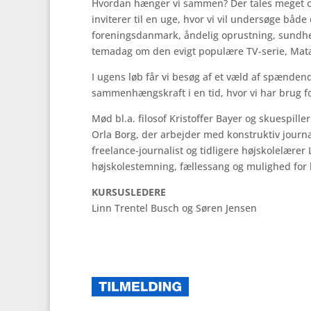
Hvordan hænger vi sammen? Der tales meget o
inviterer til en uge, hvor vi vil undersøge b
foreningsdanmark, åndelig oprustning, sundheds
temadag om den evigt populære TV-serie, Mat
I ugens løb får vi besøg af et væld af spænde
sammenhængskraft i en tid, hvor vi har brug 
Mød bl.a. filosof Kristoffer Bayer og skuespill
Orla Borg, der arbejder med konstruktiv journa
freelance-journalist og tidligere højskolelærer
højskolestemning, fællessang og mulighed for
KURSUSLEDERE
Linn Trentel Busch og Søren Jensen