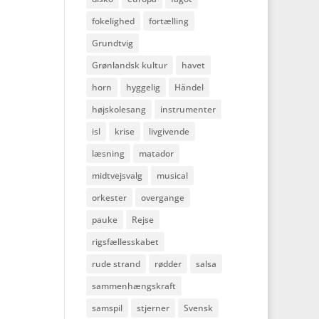
fokelighed
fortælling
Grundtvig
Grønlandsk kultur
havet
horn
hyggelig
Händel
højskolesang
instrumenter
isl
krise
livgivende
læsning
matador
midtvejsvalg
musical
orkester
overgange
pauke
Rejse
rigsfællesskabet
rude strand
rødder
salsa
sammenhængskraft
samspil
stjerner
Svensk