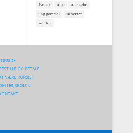
Sverige
tuba
tusmørke
ung gammel
universet
værdier
FORSIDE
BESTILLE OG BETALE
AT VÆRE KURSIST
OM HØJSKOLEN
KONTAKT