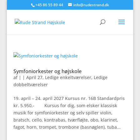
+45 86 55 89 44
info@rudestrand.dk
Symfoniorkester og højskole
af
|
|
April 27
,
Ledige enkeltværelser
,
Ledige
dobbeltværelser
19. april – 24. april 2027 Kursus nr. 16B Standardpris
kr. 5.950,- Kursus for dig, som elsker klassisk
musik for symfoniorkester og selv spiller violin,
bratsch, cello, kontrabas, tværfløjte, obo, klarinet,
fagot, horn, trompet, trombone (basnøglen), tuba...