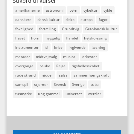
Stikord til kurser
amerikanerne
astronomi
børn
cykeltur
cykle
danskere
dansk kultur
disko
europa
fagot
fokelighed
fortælling
Grundtvig
Grønlandsk kultur
havet
horn
hyggelig
Händel
højskolesang
instrumenter
isl
krise
livgivende
læsning
matador
midtvejsvalg
musical
orkester
overgange
pauke
Rejse
rigsfællesskabet
rude strand
rødder
salsa
sammenhængskraft
samspil
stjerner
Svensk
Sverige
tuba
tusmørke
ung gammel
universet
værdier