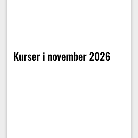
Kurser i november 2026
2. – 7. november 2026
Kursus nr. 45
Standardpris kr. 6.150,-
Amerikanerne går til et