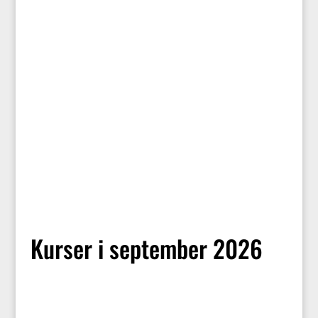
Vi skal danse, grine, træne, lege
med hjernefitness, synge af
hjertens lyst og blive klogere på
ægte bevægeglæde.
Kurser i september 2026