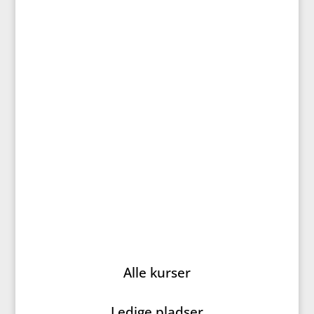
Standardpris kr. 7.250,-
Kom med på et dejligt
højskolekursus med fællessang og
foredrag – i varmt selskab med
andre seniorer – hvor vi sammen
fejrer nytåret 2026-27.
Alle kurser
Ledige pladser