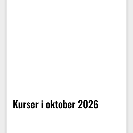
samarbejdes udvikling og fremtid
og vores forståelse af værdier
som demokrati, retsstat og
solidaritet m.m.
Kurser i oktober 2026