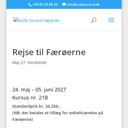
+45 86 55 89 44
info@rudestrand.dk
Rejse til Færøerne
Maj 27
,
Venteliste
24. maj – 05. juni 2027
Kursus nr. 21B
Standardpris kr. 26.250,-
(NB: der betales et tillæg for enkeltværelse på
Færøerne)