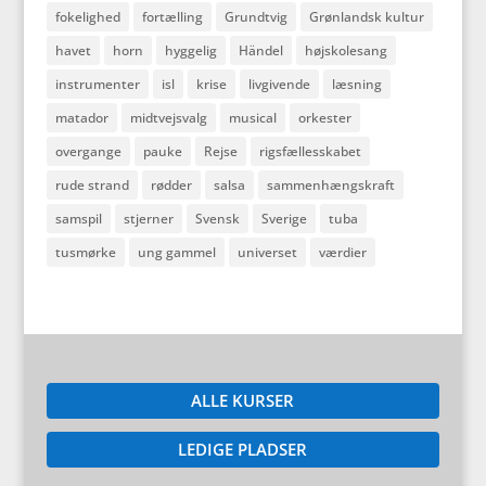
fokelighed
fortælling
Grundtvig
Grønlandsk kultur
havet
horn
hyggelig
Händel
højskolesang
instrumenter
isl
krise
livgivende
læsning
matador
midtvejsvalg
musical
orkester
overgange
pauke
Rejse
rigsfællesskabet
rude strand
rødder
salsa
sammenhængskraft
samspil
stjerner
Svensk
Sverige
tuba
tusmørke
ung gammel
universet
værdier
ALLE KURSER
LEDIGE PLADSER