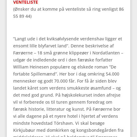
VENTELISTE
(Ønsker du at komme på venteliste så ring venligst 86
55 89 44)
”Langt ude i det kviksølvlysende verdenshav ligger et
ensomt lille blyfarvet land”. Denne beskrivelse af
Færøerne – 18 små grønne klippeøer i Nordatlanten –
udgør de indledende ord i den færøske forfatter
William Heinesen populære og elskede roman ”De
fortabte Spillemænd”. Her bor i dag omkring 54.000
mennesker og godt 70.000 får. For få år siden blev
landet kåret som verdens smukkeste øsamfund – og
det med god grund. På højskolekurset inden afrejse
vil vi forberede os til turen gennem foredrag om
færøsk historie, litteratur og kunst. På Færøerne bor
vi alle dagene på et nyere hotel i hjertet af verdens
mindste hovedstad Tórshavn. Vi skal besøge
Kirkjubøur med domkirken og kongsbondegården fra