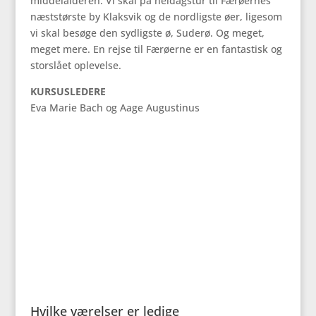
middelalderen. Vi skal på heldagstur til Færøernes
næststørste by Klaksvik og de nordligste øer, ligesom
vi skal besøge den sydligste ø, Suderø. Og meget,
meget mere. En rejse til Færøerne er en fantastisk og
storslået oplevelse.
KURSUSLEDERE
Eva Marie Bach og Aage Augustinus
Hvilke værelser er ledige