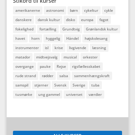
Stikord til kurser
amerikanerne
astronomi
børn
cykeltur
cykle
danskere
dansk kultur
disko
europa
fagot
fokelighed
fortælling
Grundtvig
Grønlandsk kultur
havet
horn
hyggelig
Händel
højskolesang
instrumenter
isl
krise
livgivende
læsning
matador
midtvejsvalg
musical
orkester
overgange
pauke
Rejse
rigsfællesskabet
rude strand
rødder
salsa
sammenhængskraft
samspil
stjerner
Svensk
Sverige
tuba
tusmørke
ung gammel
universet
værdier