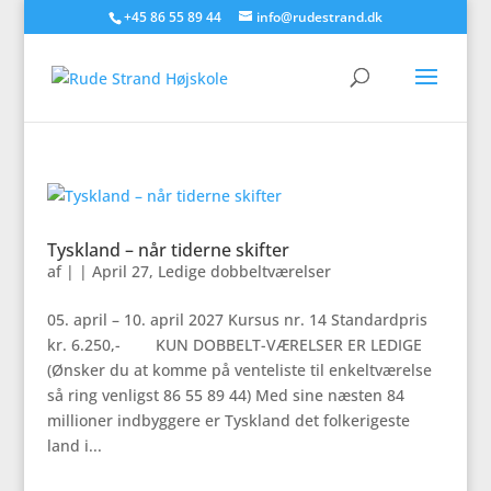
+45 86 55 89 44
info@rudestrand.dk
Tyskland – når tiderne skifter
af
|
|
April 27
,
Ledige dobbeltværelser
05. april – 10. april 2027 Kursus nr. 14 Standardpris
kr. 6.250,- KUN DOBBELT-VÆRELSER ER LEDIGE
(Ønsker du at komme på venteliste til enkeltværelse
så ring venligst 86 55 89 44) Med sine næsten 84
millioner indbyggere er Tyskland det folkerigeste
land i...