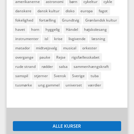
amerikanerne
astronomi
børn
cykeltur
cykle
danskere
dansk kultur
disko
europa
fagot
fokelighed
fortælling
Grundtvig
Grønlandsk kultur
havet
horn
hyggelig
Händel
højskolesang
instrumenter
isl
krise
livgivende
læsning
matador
midtvejsvalg
musical
orkester
overgange
pauke
Rejse
rigsfællesskabet
rude strand
rødder
salsa
sammenhængskraft
samspil
stjerner
Svensk
Sverige
tuba
tusmørke
ung gammel
universet
værdier
ALLE KURSER