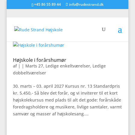
+45 86 55 89 44
info@rudestrand.dk
Højskole i forårshumør
af
|
|
Marts 27
,
Ledige enkeltværelser
,
Ledige
dobbeltværelser
30. marts – 03. april 2027 Kursus nr. 13 Standardpris
kr. 5.450,- Så blev det forår, og vi inviterer til et kort
højskolekursus med plads til alt det gode: forårskåde
foredragsholdere og musikere, livlige samtaler, varmt
samvær og masser af højskolesang....