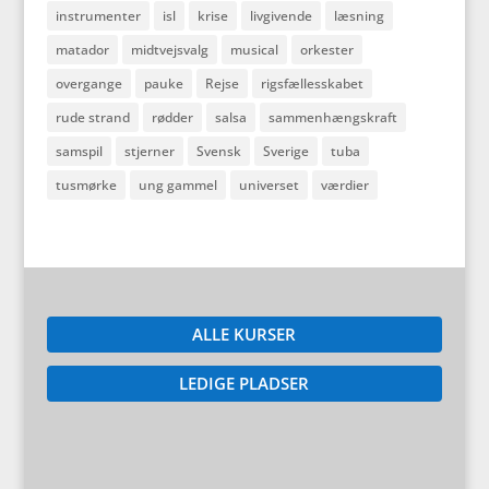
instrumenter
isl
krise
livgivende
læsning
matador
midtvejsvalg
musical
orkester
overgange
pauke
Rejse
rigsfællesskabet
rude strand
rødder
salsa
sammenhængskraft
samspil
stjerner
Svensk
Sverige
tuba
tusmørke
ung gammel
universet
værdier
ALLE KURSER
LEDIGE PLADSER