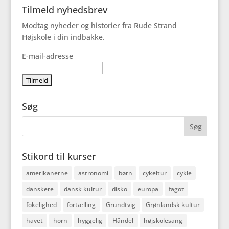
Tilmeld nyhedsbrev
Modtag nyheder og historier fra Rude Strand
Højskole i din indbakke.
E-mail-adresse
Søg
Stikord til kurser
amerikanerne
astronomi
børn
cykeltur
cykle
danskere
dansk kultur
disko
europa
fagot
fokelighed
fortælling
Grundtvig
Grønlandsk kultur
havet
horn
hyggelig
Händel
højskolesang