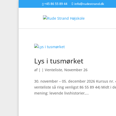
+45 86 55 89 44
info@rudestrand.dk
Lys i tusmørket
af
|
|
Venteliste
,
November 26
30. november – 05. december 2026 Kursus nr. 
venteliste så ring venligst 86 55 89 44) Midt i d
mening: levende livshistorier,...