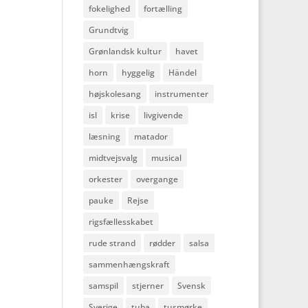
fokelighed
fortælling
Grundtvig
Grønlandsk kultur
havet
horn
hyggelig
Händel
højskolesang
instrumenter
isl
krise
livgivende
læsning
matador
midtvejsvalg
musical
orkester
overgange
pauke
Rejse
rigsfællesskabet
rude strand
rødder
salsa
sammenhængskraft
samspil
stjerner
Svensk
Sverige
tuba
tusmørke