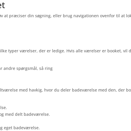
et
t præciser din søgning, eller brug navigationen ovenfor til at lo
ilke typer værelser, der er ledige. Hvis alle værelser er booket, vil
ar andre spørgsmål, så ring
ltværelse med havkig, hvor du deler badeværelse med den, der bor
lse.
 og med delt badeværelse.
og eget badeværelse.