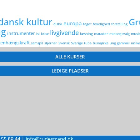
dansk kultur
Gr
europa
disko
fagot
fokelighed
fortælling
ng
livgivende
instrumenter
isl
krise
læsning
matador
midtvejsvalg
music
enhængskraft
samspil
stjerner
Svensk
Sverige
tuba
tusmørke
ung gammel
unive
ALLE KURSER
LEDIGE PLADSER
 55 89 44 |
info@rudestrand.dk