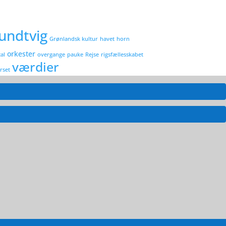
undtvig
Grønlandsk kultur
havet
horn
orkester
al
overgange
pauke
Rejse
rigsfællesskabet
værdier
rset