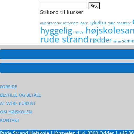
Søg
Stikord til kurser
efter:
cykeltur
amerikanerne
astronomi
børn
cykle
danskere
højskolesa
hyggelig
Händel
rude strand
rødder
samm
salsa
FORSIDE
BESTILLE OG BETALE
AT VÆRE KURSIST
OM HØJSKOLEN
KONTAKT
Rude Strand Højskole | Kystvejen 114, 8300 Odder | +45 86