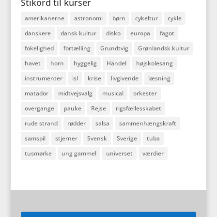
Stikord til kurser
amerikanerne
astronomi
børn
cykeltur
cykle
danskere
dansk kultur
disko
europa
fagot
fokelighed
fortælling
Grundtvig
Grønlandsk kultur
havet
horn
hyggelig
Händel
højskolesang
instrumenter
isl
krise
livgivende
læsning
matador
midtvejsvalg
musical
orkester
overgange
pauke
Rejse
rigsfællesskabet
rude strand
rødder
salsa
sammenhængskraft
samspil
stjerner
Svensk
Sverige
tuba
tusmørke
ung gammel
universet
værdier