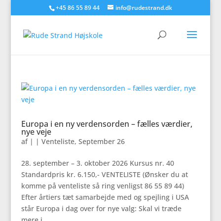
+45 86 55 89 44
info@rudestrand.dk
Europa i en ny verdensorden – fælles værdier,
nye veje
af
|
|
Venteliste
,
September 26
28. september – 3. oktober 2026 Kursus nr. 40
Standardpris kr. 6.150,- VENTELISTE (Ønsker du at
komme på venteliste så ring venligst 86 55 89 44)
Efter årtiers tæt samarbejde med og spejling i USA
står Europa i dag over for nye valg: Skal vi træde
mere i...