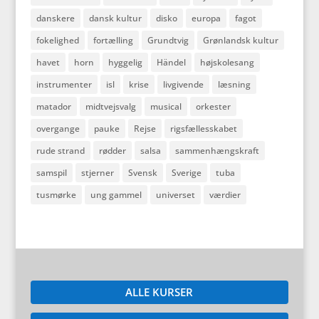
danskere
dansk kultur
disko
europa
fagot
fokelighed
fortælling
Grundtvig
Grønlandsk kultur
havet
horn
hyggelig
Händel
højskolesang
instrumenter
isl
krise
livgivende
læsning
matador
midtvejsvalg
musical
orkester
overgange
pauke
Rejse
rigsfællesskabet
rude strand
rødder
salsa
sammenhængskraft
samspil
stjerner
Svensk
Sverige
tuba
tusmørke
ung gammel
universet
værdier
ALLE KURSER