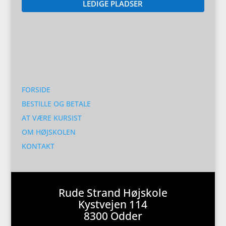
LEDIGE PLADSER
FORSIDE
BESTILLE OG BETALE
AT VÆRE KURSIST
OM HØJSKOLEN
KONTAKT
Rude Strand Højskole
Kystvejen 114
8300 Odder