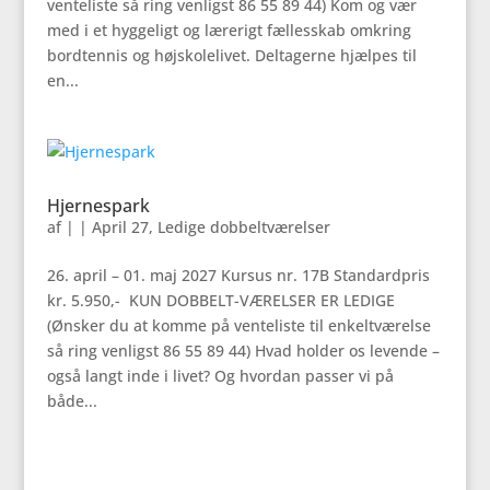
venteliste så ring venligst 86 55 89 44) Kom og vær
med i et hyggeligt og lærerigt fællesskab omkring
bordtennis og højskolelivet. Deltagerne hjælpes til
en...
Hjernespark
af
|
|
April 27
,
Ledige dobbeltværelser
26. april – 01. maj 2027 Kursus nr. 17B Standardpris
kr. 5.950,- KUN DOBBELT-VÆRELSER ER LEDIGE
(Ønsker du at komme på venteliste til enkeltværelse
så ring venligst 86 55 89 44) Hvad holder os levende –
også langt inde i livet? Og hvordan passer vi på
både...