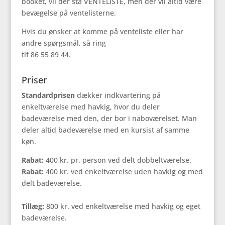
booket, vil der stå VENTELISTE, men der vil altid være
bevægelse på ventelisterne.
Hvis du ønsker at komme på venteliste eller har
andre spørgsmål, så ring
tlf 86 55 89 44.
Priser
Standardprisen
dækker indkvartering på
enkeltværelse med havkig, hvor du deler
badeværelse med den, der bor i naboværelset. Man
deler altid badeværelse med en kursist af samme
køn.
Rabat:
400 kr. pr. person ved delt dobbeltværelse.
Rabat:
400 kr. ved enkeltværelse uden havkig og med
delt badeværelse.
Tillæg:
800 kr. ved enkeltværelse med havkig og eget
badeværelse.