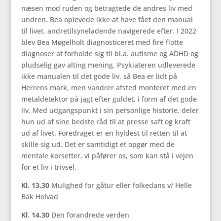
næsen mod ruden og betragtede de andres liv med
undren. Bea oplevede ikke at have fået den manual
til livet, andretilsyneladende navigerede efter. I 2022
blev Bea Møgelholt diagnosticeret med fire flotte
diagnoser at forholde sig til bl.a. autisme og ADHD og
pludselig gav alting mening. Psykiateren udleverede
ikke manualen til det gode liv, så Bea er lidt på
Herrens mark, men vandrer afsted monteret med en
metaldetektor på jagt efter guldet, i form af det gode
liv. Med udgangspunkt i sin personlige historie, deler
hun ud af sine bedste råd til at presse saft og kraft
ud af livet. Foredraget er en hyldest til retten til at
skille sig ud. Det er samtidigt et opgør med de
mentale korsetter, vi påfører os, som kan stå i vejen
for et liv i trivsel.
Kl. 13.30
Mulighed for gåtur eller folkedans v/ Helle
Bak Holvad
Kl. 14.30
Den forandrede verden