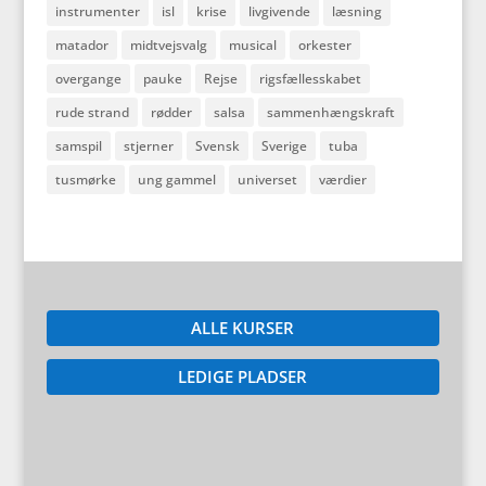
instrumenter
isl
krise
livgivende
læsning
matador
midtvejsvalg
musical
orkester
overgange
pauke
Rejse
rigsfællesskabet
rude strand
rødder
salsa
sammenhængskraft
samspil
stjerner
Svensk
Sverige
tuba
tusmørke
ung gammel
universet
værdier
ALLE KURSER
LEDIGE PLADSER