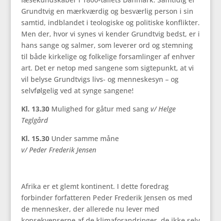
Grundtvig en mærkværdig og besværlig person i sin
samtid, indblandet i teologiske og politiske konflikter.
Men der, hvor vi synes vi kender Grundtvig bedst, er i
hans sange og salmer, som leverer ord og stemning
til både kirkelige og folkelige forsamlinger af enhver
art. Det er netop med sangene som sigtepunkt, at vi
vil belyse Grundtvigs livs- og menneskesyn – og
selvfølgelig ved at synge sangene!
Kl. 13.30
Mulighed for gåtur med sang
v/ Helge
Teglgård
Kl. 15.30
Under samme måne
v/ Peder Frederik Jensen
Afrika er et glemt kontinent. I dette foredrag
forbinder forfatteren Peder Frederik Jensen os med
de mennesker, der allerede nu lever med
konsekvenserne af de klimaforandringer, de ikke selv