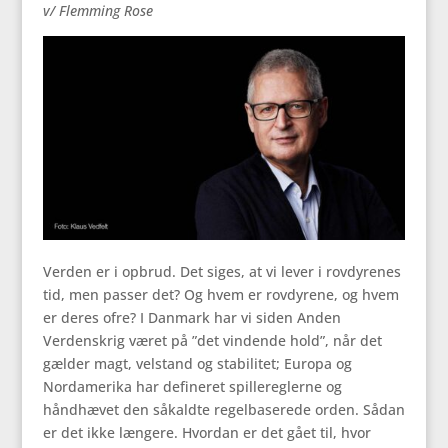
v/ Flemming Rose
Verden er i opbrud. Det siges, at vi lever i rovdyrenes
tid, men passer det? Og hvem er rovdyrene, og hvem
er deres ofre? I Danmark har vi siden Anden
Verdenskrig været på ”det vindende hold”, når det
gælder magt, velstand og stabilitet; Europa og
Nordamerika har defineret spillereglerne og
håndhævet den såkaldte regelbaserede orden. Sådan
er det ikke længere. Hvordan er det gået til, hvor