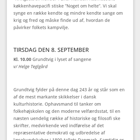
køkkenhavepacifi stiske ”Noget om helte”. Vi skal
synge en række kendte og mindre kendte sange om
krig og fred og måske finde ud af, hvordan de
påvirker folkets kampvilje.
TIRSDAG DEN 8. SEPTEMBER
Kl. 10.00
Grundtvig i lyset af sangene
v/ Helge Teglgård
Grundtvig fylder på denne dag 243 år og står som en
af de mest markante skikkelser i dansk
kulturhistorie. Ophavsmand til tanker om
folkehøjskolen og den moderne velfærdsstat, til en
næsten uendelig række af historiske og filosofi ske
skrifter, medvirkende ved indførelse af det
repræsentative demokrati og udbredelse af
læsekundskaber i 1800-tallets Danmark. Samtidig er