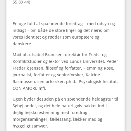
55 89 44)
En uge fuld af spændende foredrag – med udsyn og
indsigt – om både de store linjer og det nære; om
vores identitet og rødder som europæere og
danskere.
Mød bl.a. Isabel Bramsen, direktør for Freds- og
Konfliktstudier og lektor ved Lunds Universitet, Peder
Frederik Jensen, filosof og forfatter, Flemming Rose,
journalist, forfatter og seniorforsker, Katrine
Rasmussen, seniorforsker, ph.d., Psykologisk Institut,
CON AMORE mfl.
Ugen byder desuden på en spændende heldagstur til
Søhøjlandet, og det hele naturligvis pakket ind i
dejlig højskolestemning med foredrag,
morgensamlinger, fællessang, lækker mad og
hyggeligt samvær.