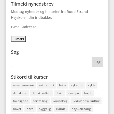
Tilmeld nyhedsbrev
Modtag nyheder og historier fra Rude Strand
Højskole i din indbakke.
E-mail-adresse
Søg
Stikord til kurser
amerikanerne
astronomi
børn
cykeltur
cykle
danskere
dansk kultur
disko
europa
fagot
fokelighed
fortælling
Grundtvig
Grønlandsk kultur
havet
horn
hyggelig
Händel
højskolesang